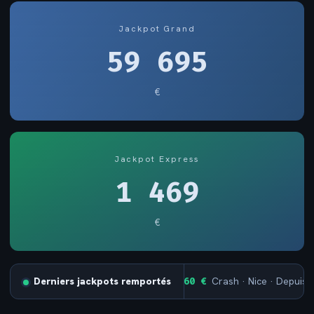
Jackpot Grand
59 695
€
Jackpot Express
1 469
€
eel · Toulouse · Il y a 38 min
Derniers jackpots remportés
5 460 €
Crash · Nice · Depuis 48 min
3