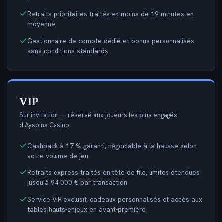
Retraits prioritaires traités en moins de 19 minutes en
moyenne
Gestionnaire de compte dédié et bonus personnalisés
sans conditions standards
VIP
Sur invitation — réservé aux joueurs les plus engagés
d'Ayspins Casino
Cashback à 17 % garanti, négociable à la hausse selon
votre volume de jeu
Retraits express traités en tête de file, limites étendues
jusqu'à 94 000 € par transaction
Service VIP exclusif, cadeaux personnalisés et accès aux
tables hauts-enjeux en avant-première