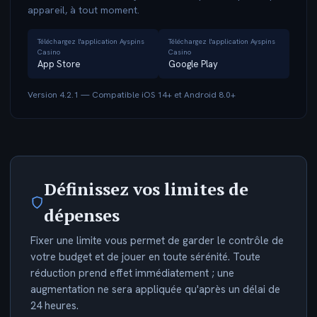
appareil, à tout moment.
Téléchargez l'application Ayspins
Téléchargez l'application Ayspins
Casino
Casino
App Store
Google Play
Version 4.2.1 — Compatible iOS 14+ et Android 8.0+
Définissez vos limites de
dépenses
Fixer une limite vous permet de garder le contrôle de
votre budget et de jouer en toute sérénité. Toute
réduction prend effet immédiatement ; une
augmentation ne sera appliquée qu'après un délai de
24 heures.