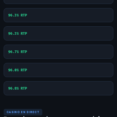
Solar Disc
WMS
96.3% RTP
Montezuma
ELK STUDIOS
96.3% RTP
Pirots 3
WMS
96.7% RTP
Bier Haus
PRAGMATIC PLAY
96.0% RTP
Big Bass Bonanza 1000
96.8% RTP
CASINO EN DIRECT