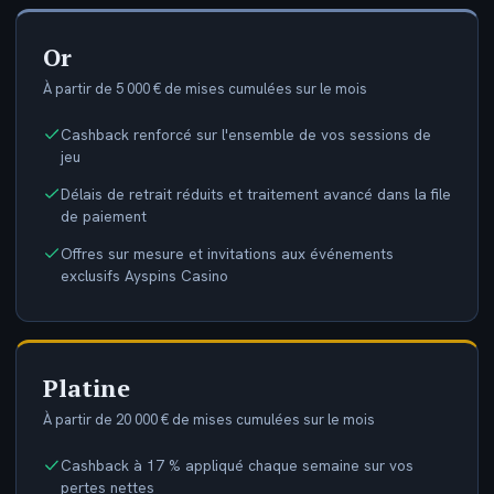
Or
À partir de 5 000 € de mises cumulées sur le mois
Cashback renforcé sur l'ensemble de vos sessions de
jeu
Délais de retrait réduits et traitement avancé dans la file
de paiement
Offres sur mesure et invitations aux événements
exclusifs Ayspins Casino
Platine
À partir de 20 000 € de mises cumulées sur le mois
Cashback à 17 % appliqué chaque semaine sur vos
pertes nettes