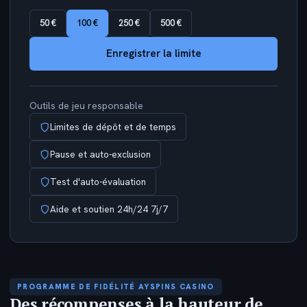
50 €
100 €
250 €
500 €
Enregistrer la limite
Outils de jeu responsable
Limites de dépôt et de temps
Pause et auto-exclusion
Test d'auto-évaluation
Aide et soutien 24h/24 7j/7
PROGRAMME DE FIDÉLITÉ AYSPINS CASINO
Des récompenses à la hauteur de