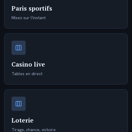
Paris sportifs
Misez sur l'instant
Casino live
Tables en direct
Loterie
Tirage, chance, victoire