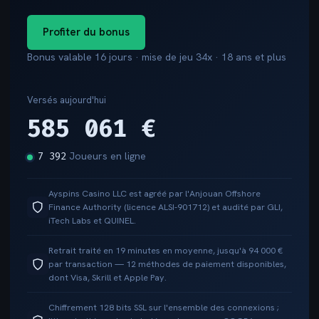
Profiter du bonus
Bonus valable 16 jours · mise de jeu 34x · 18 ans et plus
Versés aujourd'hui
585 061
€
7 400
Joueurs en ligne
Ayspins Casino LLC est agréé par l'Anjouan Offshore
Finance Authority (licence ALSI-901712) et audité par GLI,
iTech Labs et QUINEL.
Retrait traité en 19 minutes en moyenne, jusqu'à 94 000 €
par transaction — 12 méthodes de paiement disponibles,
dont Visa, Skrill et Apple Pay.
Chiffrement 128 bits SSL sur l'ensemble des connexions ;