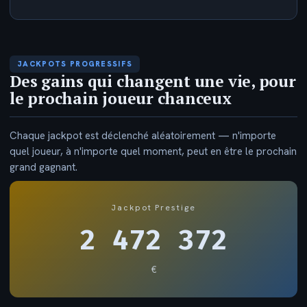
JACKPOTS PROGRESSIFS
Des gains qui changent une vie, pour
le prochain joueur chanceux
Chaque jackpot est déclenché aléatoirement — n'importe
quel joueur, à n'importe quel moment, peut en être le prochain
grand gagnant.
Jackpot Prestige
2 472 710
€